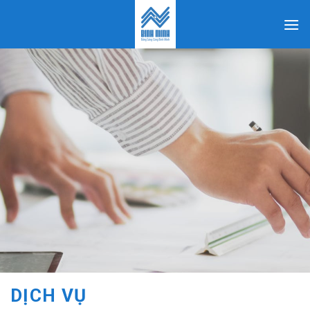
Skip
to
content
DỊCH VỤ