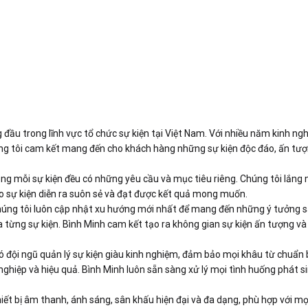
 đầu trong lĩnh vực tổ chức sự kiện tại Việt Nam. Với nhiều năm kinh ng
úng tôi cam kết mang đến cho khách hàng những sự kiện độc đáo, ấn tư
 rằng mỗi sự kiện đều có những yêu cầu và mục tiêu riêng. Chúng tôi lắng
ảo sự kiện diễn ra suôn sẻ và đạt được kết quả mong muốn.
a chúng tôi luôn cập nhật xu hướng mới nhất để mang đến những ý tưởng 
a từng sự kiện. Bình Minh cam kết tạo ra không gian sự kiện ấn tượng và
ó đội ngũ quản lý sự kiện giàu kinh nghiệm, đảm bảo mọi khâu từ chuẩn b
nghiệp và hiệu quả. Bình Minh luôn sẵn sàng xử lý mọi tình huống phát s
thiết bị âm thanh, ánh sáng, sân khấu hiện đại và đa dạng, phù hợp với mọi