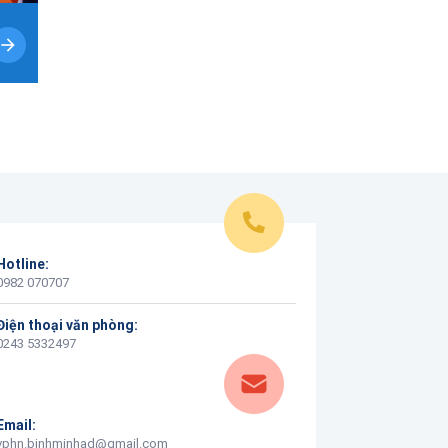
Hotline:
0982 070707
Điện thoại văn phòng:
0243 5332497
Email:
vphn.binhminhad@gmail.com