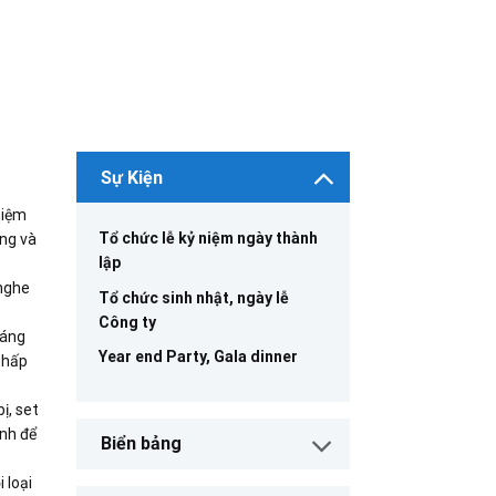
Sự Kiện
hiệm
Tổ chức lễ kỷ niệm ngày thành
ợng và
lập
 nghe
Tổ chức sinh nhật, ngày lễ
Công ty
sáng
Year end Party, Gala dinner
 hấp
ị, set
inh để
Biển bảng
 loại