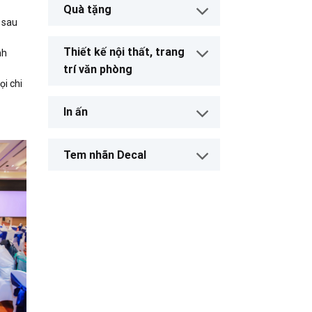
Quà tặng
ợ sau
Thiết kế nội thất, trang
nh
trí văn phòng
ọi chi
In ấn
Tem nhãn Decal