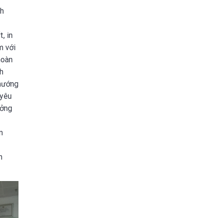
ch
, in
m với
hoàn
h
 hướng
 yêu
ưởng
n
n