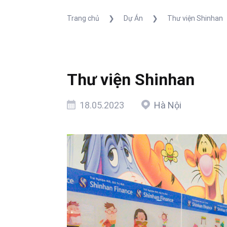
Trang chủ
❯
Dự Án
❯
Thư viện Shinhan
Thư viện Shinhan
18.05.2023
Hà Nội