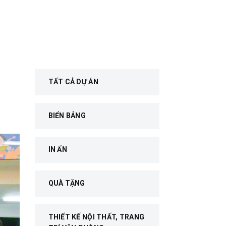
TẤT CẢ DỰ ÁN
BIỂN BẢNG
IN ẤN
QUÀ TẶNG
THIẾT KẾ NỘI THẤT, TRANG