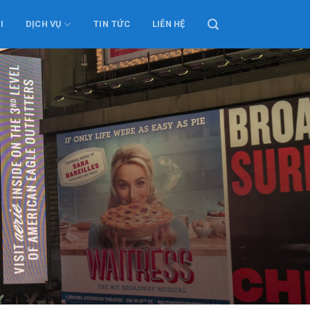
I
DỊCH VỤ
TIN TỨC
LIÊN HỆ